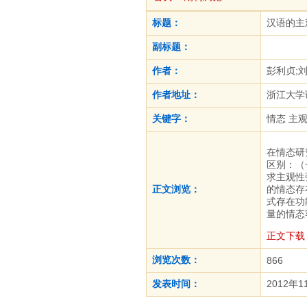
标题：
汉语的主
副标题：
作者：
彭利贞;
作者地址：
浙江大学
关键字：
情态 主观
在情态研
区别：（
求主观性
正文浏览：
的情态存
式存在功
量的情态
正文下载
浏览次数：
866
发表时间：
2012年1