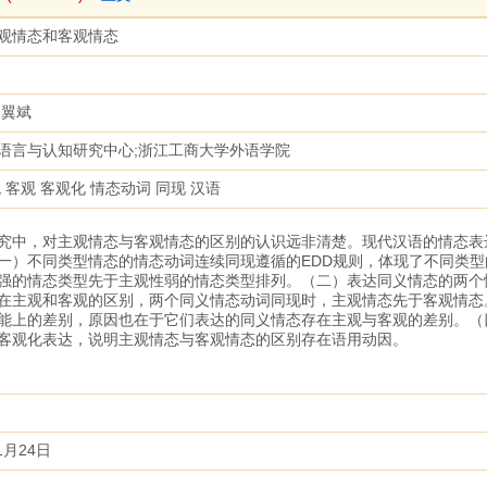
观情态和客观情态
刘翼斌
语言与认知研究中心;浙江工商大学外语学院
 客观 客观化 情态动词 同现 汉语
究中，对主观情态与客观情态的区别的认识远非清楚。现代汉语的情态表
一）不同类型情态的情态动词连续同现遵循的EDD规则，体现了不同类
强的情态类型先于主观性弱的情态类型排列。（二）表达同义情态的两个
在主观和客观的区别，两个同义情态动词同现时，主观情态先于客观情态
能上的差别，原因也在于它们表达的同义情态存在主观与客观的差别。（
客观化表达，说明主观情态与客观情态的区别存在语用动因。
1月24日