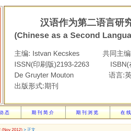
汉语作为第二语言研究C
(Chinese as a Second Langu
主编: Istvan Kecskes 共同主
ISSN(印刷版)2193-2263 ISBN(在
De Gruyter Mouton 语言
出版形式:期刊
动态
期刊简介
期刊浏览
在
2 (Nov 2012)
> 正文