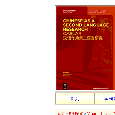
首页
本刊
首页
>
期刊浏览
>
Volume 1-Issue 