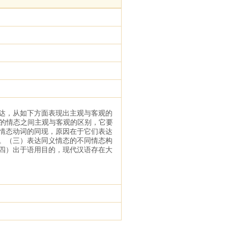
达，从如下方面表现出主观与客观的
型的情态之间主观与客观的区别，它要
情态动词的同现，原因在于它们表达
。（三）表达同义情态的不同情态构
四）出于语用目的，现代汉语存在大