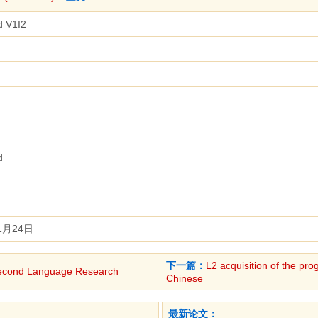
d V1I2
d
1月24日
下一篇：
L2 acquisition of the pr
cond Language Research
Chinese
最新论文：